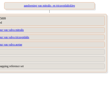
aandoening van mitralis- en tricuspidalisklep
|
5009
ed
uur van valva mitralis
uur van valva tricuspidalis
uur van valva aortae
apping reference set