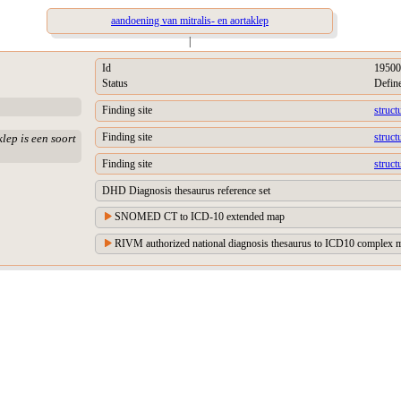
aandoening van mitralis- en aortaklep
|
Id
19500
Status
Defin
Finding site
struct
Finding site
struct
lep is een soort
Finding site
struct
DHD Diagnosis thesaurus reference set
SNOMED CT to ICD-10 extended map
RIVM authorized national diagnosis thesaurus to ICD10 complex m