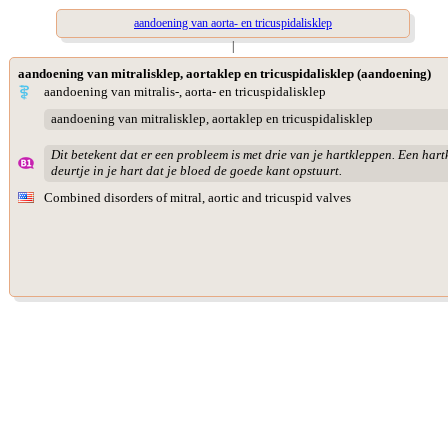
aandoening van aorta- en tricuspidalisklep
|
aandoening van mitralisklep, aortaklep en tricuspidalisklep (aandoening)
aandoening van mitralis-, aorta- en tricuspidalisklep
aandoening van mitralisklep, aortaklep en tricuspidalisklep
Dit betekent dat er een probleem is met drie van je hartkleppen. Een hartk
deurtje in je hart dat je bloed de goede kant opstuurt.
Combined disorders of mitral, aortic and tricuspid valves