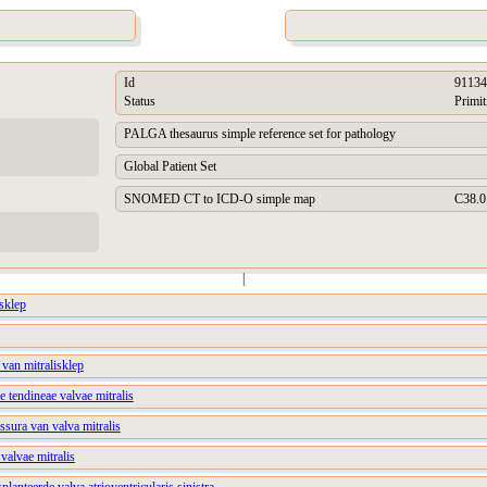
Id
91134
Status
Primit
PALGA thesaurus simple reference set for pathology
Global Patient Set
SNOMED CT to ICD-O simple map
C38.0
|
sklep
 van mitralisklep
e tendineae valvae mitralis
sura van valva mitralis
valvae mitralis