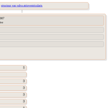
structuur van valva atrioventricularis
|
007
ive
1
3
3
3
3