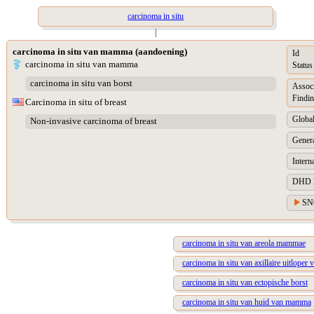
carcinoma in situ
|
carcinoma in situ van mamma (aandoening)
Id
carcinoma in situ van mamma
Status
carcinoma in situ van borst
Assoc
Findin
Carcinoma in situ of breast
Global
Non-invasive carcinoma of breast
Genera
Intern
DHD Di
SN
carcinoma in situ van areola mammae
carcinoma in situ van axillaire uitlope
carcinoma in situ van ectopische borst
carcinoma in situ van huid van mamma