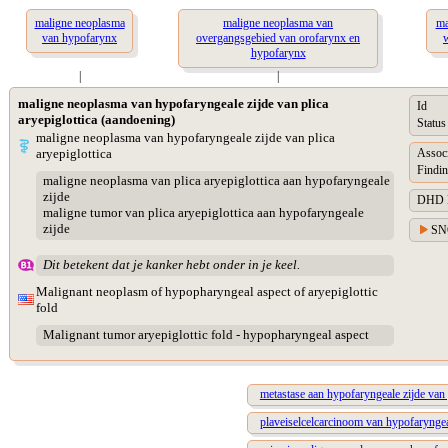
maligne neoplasma
maligne neoplasma van
ma
van hypofarynx
overgangsgebied van orofarynx en
w
hypofarynx
|
|
maligne neoplasma van hypofaryngeale zijde van plica
Id
aryepiglottica (aandoening)
Status
maligne neoplasma van hypofaryngeale zijde van plica
aryepiglottica
Assoc
Findin
maligne neoplasma van plica aryepiglottica aan hypofaryngeale
zijde
DHD Di
maligne tumor van plica aryepiglottica aan hypofaryngeale
zijde
SN
Dit betekent dat je kanker hebt onder in je keel.
Malignant neoplasm of hypopharyngeal aspect of aryepiglottic
fold
Malignant tumor aryepiglottic fold - hypopharyngeal aspect
metastase aan hypofaryngeale zijde van p
plaveiselcelcarcinoom van hypofaryngeal