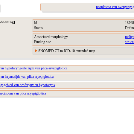
neoplasma van overgangsg
ndoening)
Id
18768
Status
Defin
Associated morphology
malig
Finding site
struc
SNOMED CT to ICD-10 extended map
|
n hypofaryngeale zijde van plica aryepiglottica
n larynxzijde van plica aryepiglottica
ngsgebied van orofarynx en hypofarynx
carcinoom van plica aryepiglottica