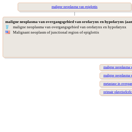
maligne neoplasma van epiglottis
|
maligne neoplasma van overgangsgebied van orofarynx en hypofarynx (aa
maligne neoplasma van overgangsgebied van orofarynx en hypofarynx
Malignant neoplasm of junctional region of epiglottis
maligne neoplasma va
maligne neoplasma va
metastase in overga
primair plaveiselcel