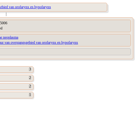
ebied van orofarynx en hypofarynx
|
5006
ed
ne neoplasma
tuur van overgangsgebied van orofarynx en hypofarynx
3
2
2
1