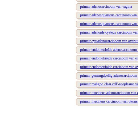
primair adenocarcinoom van vagina
primair adenosquameus carcinoom van c
primair adenosquameus carcinoom van
primair adenoïde cysteus carcinoom van 
primair cystadenocarcinoom van ovari
primair endometrioïde adenocarcinoom 
primair endometrioïde carcinoom van e
primair endometrioïde carcinoom van o
primair gemengdcellig adenocarcinoom
primair maligne 'clear cell'-neoplasma
primair mucineus adenocarcinoom van
primair mucineus carcinoom van uteru