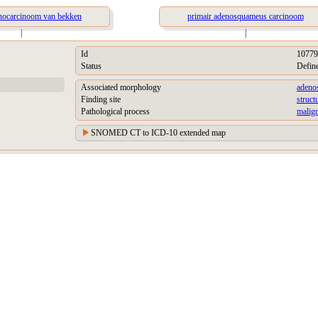
enocarcinoom van bekken
primair adenosquameus carcinoom
|
|
Id
10779
Status
Defin
Associated morphology
adeno
Finding site
struc
Pathological process
malign
SNOMED CT to ICD-10 extended map