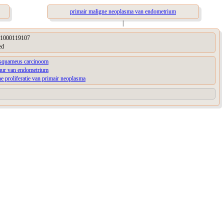
primair maligne neoplasma van endometrium
|
1000119107
ed
squameus carcinoom
tuur van endometrium
e proliferatie van primair neoplasma