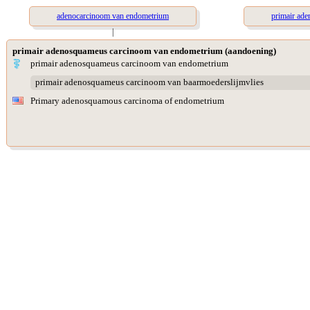
adenocarcinoom van endometrium
primair ad
|
primair adenosquameus carcinoom van endometrium (aandoening)
primair adenosquameus carcinoom van endometrium
primair adenosquameus carcinoom van baarmoederslijmvlies
Primary adenosquamous carcinoma of endometrium