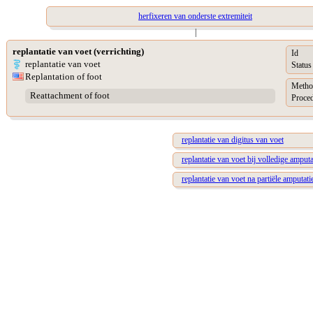
herfixeren van onderste extremiteit
|
replantatie van voet (verrichting)
Id
replantatie van voet
Status
Replantation of foot
Metho
Reattachment of foot
Proced
replantatie van digitus van voet
replantatie van voet bij volledige amputa
replantatie van voet na partiële amputati