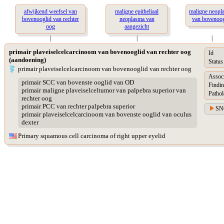
afwijkend weefsel van
maligne epitheliaal
maligne neopl
bovenooglid van rechter
neoplasma van
van bovenoog
oog
aangezicht
|
|
|
primair plaveiselcelcarcinoom van bovenooglid van rechter oog
Id
(aandoening)
Status
primair plaveiselcelcarcinoom van bovenooglid van rechter oog
Assoc
primair SCC van bovenste ooglid van OD
Findin
primair maligne plaveiselceltumor van palpebra superior van
Pathol
rechter oog
primair PCC van rechter palpebra superior
SN
primair plaveiselcelcarcinoom van bovenste ooglid van oculus
dexter
Primary squamous cell carcinoma of right upper eyelid