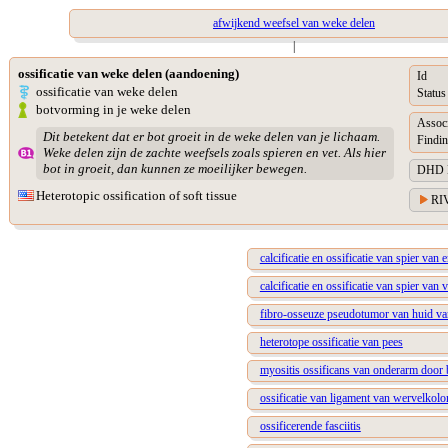
afwijkend weefsel van weke delen
|
ossificatie van weke delen (aandoening)
Id
ossificatie van weke delen
Status
botvorming in je weke delen
Assoc
Dit betekent dat er bot groeit in de weke delen van je lichaam.
Findin
Weke delen zijn de zachte weefsels zoals spieren en vet. Als hier
bot in groeit, dan kunnen ze moeilijker bewegen.
DHD Di
Heterotopic ossification of soft tissue
RIV
calcificatie en ossificatie van spier va
calcificatie en ossificatie van spier va
fibro-osseuze pseudotumor van huid va
heterotope ossificatie van pees
myositis ossificans van onderarm doo
ossificatie van ligament van wervelkol
ossificerende fasciitis