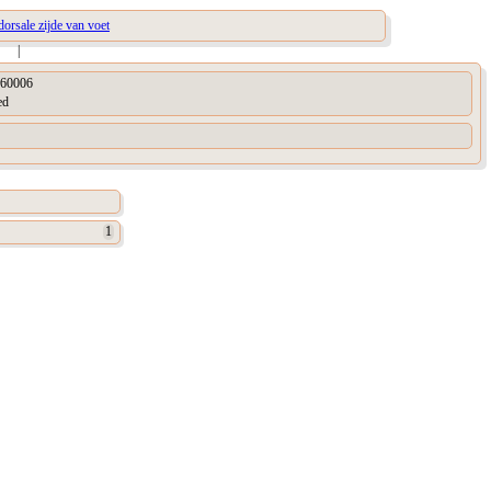
dorsale zijde van voet
|
60006
ed
1