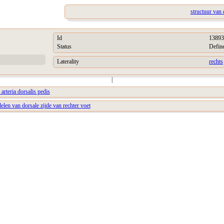
structuur van 
Id
13893
Status
Defin
Laterality
rechts
|
 arteria dorsalis pedis
elen van dorsale zijde van rechter voet