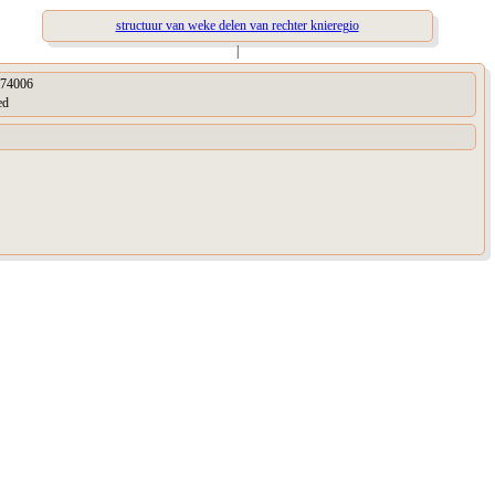
structuur van weke delen van rechter knieregio
|
74006
ed