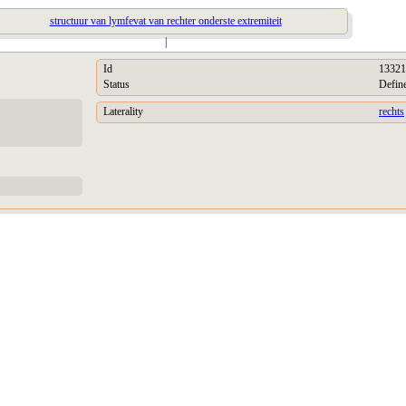
structuur van lymfevat van rechter onderste extremiteit
|
Id
13321
Status
Defin
Laterality
rechts