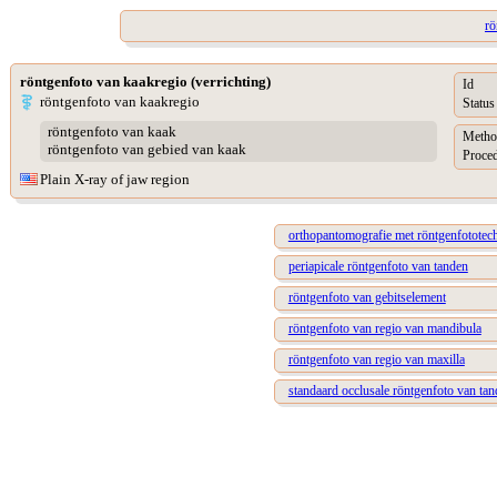
rö
röntgenfoto van kaakregio (verrichting)
Id
röntgenfoto van kaakregio
Status
röntgenfoto van kaak
Metho
röntgenfoto van gebied van kaak
Proced
Plain X-ray of jaw region
orthopantomografie met röntgenfototec
periapicale röntgenfoto van tanden
röntgenfoto van gebitselement
röntgenfoto van regio van mandibula
röntgenfoto van regio van maxilla
standaard occlusale röntgenfoto van ta