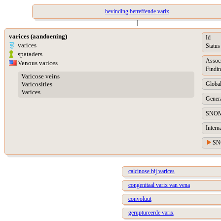
bevinding betreffende varix
|
varices (aandoening)
Id
varices
Status
spataders
Assoc
Venous varices
Findin
Varicose veins
Global
Varicosities
Varices
Genera
SNOM
Intern
SN
calcinose bij varices
congenitaal varix van vena
convoluut
geruptureerde varix