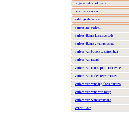
ongecompliceerde varices
reticulaire varices
sublinguale varices
varices met oedeem
varices tijdens kraamperiode
varices tijdens zwangerschap
varices van bovenste extremiteit
varices van mond
varices van neusseptum met zweer
varices van onderste extremiteit
varices van vena jugularis externa
varices van vene van romp
varices van ware stemband
venous lake