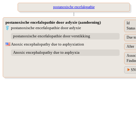
postanoxische encefalopathie
|
postanoxische encefalopathie door asfyxie (aandoening)
Id
postanoxische encefalopathie door asfyxie
Status
postanoxische encefalopathie door verstikking
Due t
Anoxic encephalopathy due to asphyxiation
After
Anoxic encephalopathy due to asphyxia
Assoc
Findin
SN