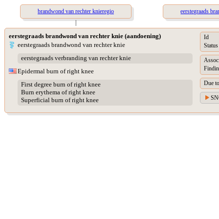
brandwond van rechter knieregio
eerstegraads br
|
eerstegraads brandwond van rechter knie (aandoening)
Id
eerstegraads brandwond van rechter knie
Status
eerstegraads verbranding van rechter knie
Assoc
Findin
Epidermal burn of right knee
Due t
First degree burn of right knee
Burn erythema of right knee
SN
Superficial burn of right knee