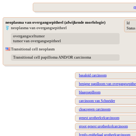
e
neoplasma van overgangsepitheel (afwijkende morfologie)
Id
neoplasma van overgangsepitheel
Status
overgangsceltumor
tumor van overgangsepitheel
Transitional cell neoplasm
Transitional cell papilloma AND/OR carcinoma
basaloïd carcinoom
benigne papilloom van overgangsepithe
blaaspapilloom
carcinoom van Schneider
cloacogeen carcinoom
genest urotheelcelcarcinoom
groot genest urotheelcelcarcinoom
lymfo-epitheliaal urotheelcarcinoom