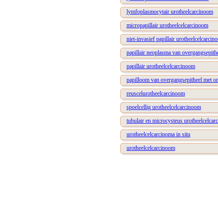
lymfoplasmocytair urotheelcarcinoom
micropapillair urotheelcelcarcinoom
niet-invasief papillair urotheelcelcarci
papillair neoplasma van overgangsepithe
papillair urotheelcelcarcinoom
papilloom van overgangsepitheel met on
reuscelurotheelcarcinoom
spoelcellig urotheelcelcarcinoom
tubulair en microcysteus urotheelcelca
urotheelcelcarcinoma in situ
urotheelcelcarcinoom