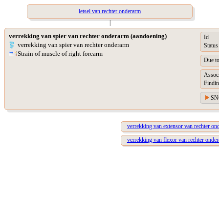
letsel van rechter onderarm
|
verrekking van spier van rechter onderarm (aandoening)
Id
verrekking van spier van rechter onderarm
Status
Strain of muscle of right forearm
Due t
Assoc
Findin
SN
verrekking van extensor van rechter on
verrekking van flexor van rechter onde