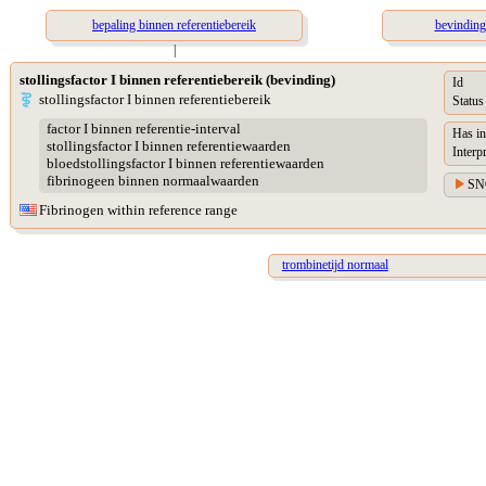
bepaling binnen referentiebereik
bevinding
|
stollingsfactor I binnen referentiebereik (bevinding)
Id
stollingsfactor I binnen referentiebereik
Status
factor I binnen referentie-interval
Has in
stollingsfactor I binnen referentiewaarden
Interp
bloedstollingsfactor I binnen referentiewaarden
fibrinogeen binnen normaalwaarden
SN
Fibrinogen within reference range
trombinetijd normaal