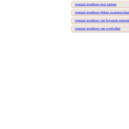
veneuze trombose post partum
veneuze trombose tijdens zwangerscha
veneuze trombose van bovenste extremit
veneuze trombose van weefsellap