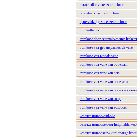
intracraniële veneuze trombose
neonatale veneuze trombose
oppervlakkige veneuze trombose
tromboflebitis
trombose door centraal veneuze kathete
trombose van getransplanteerde vene
trombose van retinale vene
trombose van vene van bovenarm
trombose van vene van hals
trombose van vene van onderarm
trombose van vene van onderste extremi
trombose van vene van romp
trombose van vene van schouder
veneuze trombo-embolie
veneuze trombose door hulpmiddel voor
veneuze trombose na kunstmatige bevru