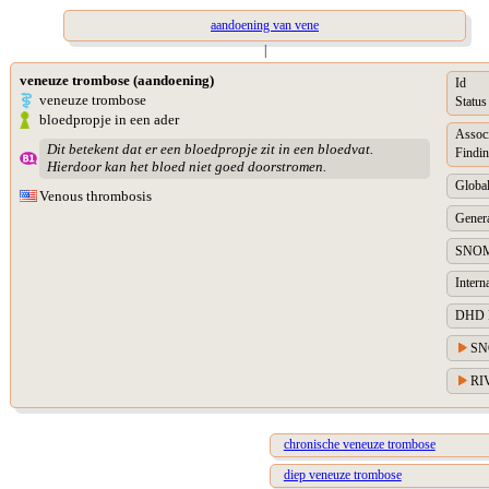
aandoening van vene
|
veneuze trombose (aandoening)
Id
veneuze trombose
Status
bloedpropje in een ader
Assoc
Dit betekent dat er een bloedpropje zit in een bloedvat.
Findin
Hierdoor kan het bloed niet goed doorstromen.
Global
Venous thrombosis
Genera
SNOM
Intern
DHD Di
SN
RIV
chronische veneuze trombose
diep veneuze trombose