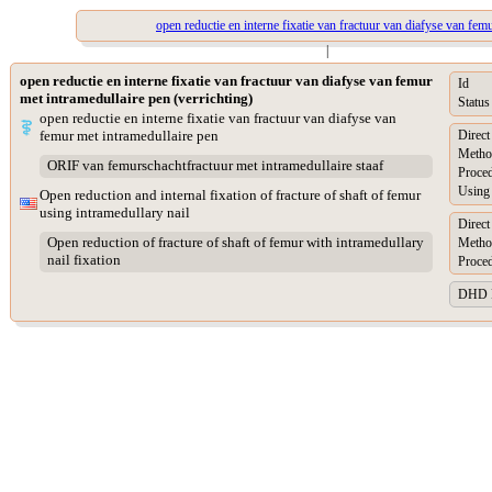
open reductie en interne fixatie van fractuur van diafyse van fem
|
open reductie en interne fixatie van fractuur van diafyse van femur
Id
met intramedullaire pen (verrichting)
Status
open reductie en interne fixatie van fractuur van diafyse van
femur met intramedullaire pen
Direc
Metho
ORIF van femurschachtfractuur met intramedullaire staaf
Proced
Using 
Open reduction and internal fixation of fracture of shaft of femur
using intramedullary nail
Direc
Open reduction of fracture of shaft of femur with intramedullary
Metho
nail fixation
Proced
DHD Pr