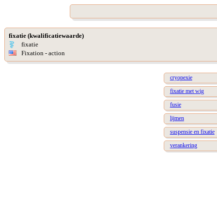
fixatie (kwalificatiewaarde)
fixatie
Fixation - action
cryopexie
fixatie met wig
fusie
lijmen
suspensie en fixatie
verankering