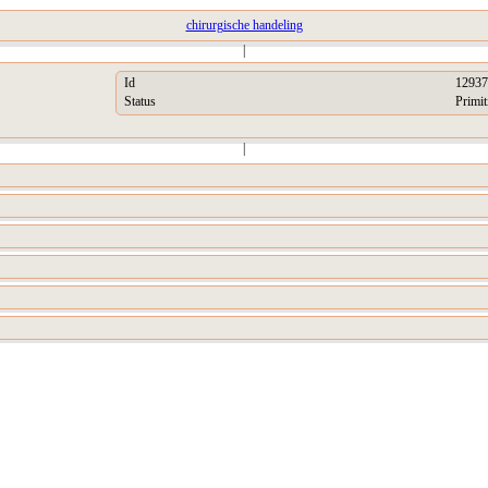
chirurgische handeling
|
Id
12937
Status
Primit
|