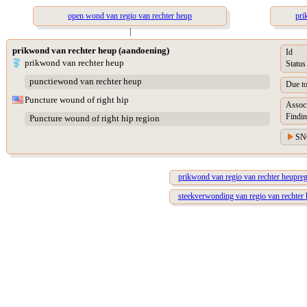
open wond van regio van rechter heup
pri
|
prikwond van rechter heup (aandoening)
Id
prikwond van rechter heup
Status
punctiewond van rechter heup
Due t
Puncture wound of right hip
Assoc
Findin
Puncture wound of right hip region
SN
prikwond van regio van rechter heupre
steekverwonding van regio van rechter