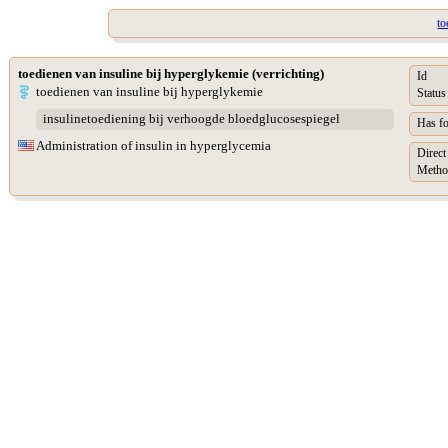
to
toedienen van insuline bij hyperglykemie (verrichting)
Id
toedienen van insuline bij hyperglykemie
Status
insulinetoediening bij verhoogde bloedglucosespiegel
Has f
Administration of insulin in hyperglycemia
Direct
Metho