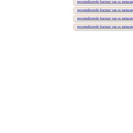
gecompliceerde fractuur van os metacarp
gecompliceerde fractuur van os metacarp
gecompliceerde fractuur van os metacar
gecompliceerde fractuur van os metacar