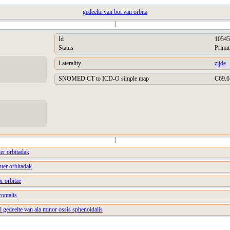
gedeelte van bot van orbita
|
Id
10545
Status
Primit
Laterality
zijde
SNOMED CT to ICD-O simple map
C69.6
|
ker orbitadak
hter orbitadak
r orbitae
rontalis
al gedeelte van ala minor ossis sphenoidalis