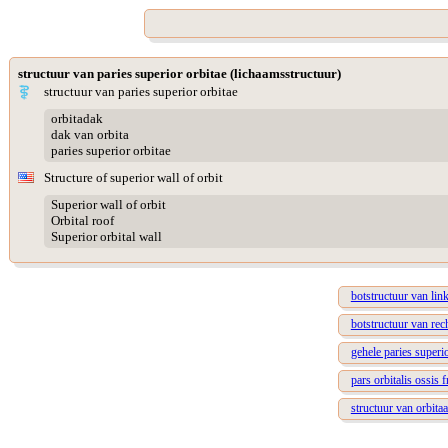
structuur van paries superior orbitae (lichaamsstructuur)
structuur van paries superior orbitae
orbitadak
dak van orbita
paries superior orbitae
Structure of superior wall of orbit
Superior wall of orbit
Orbital roof
Superior orbital wall
botstructuur van lin
botstructuur van rec
gehele paries superio
pars orbitalis ossis f
structuur van orbita