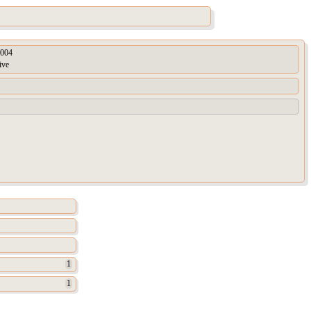
004
ive
1
1