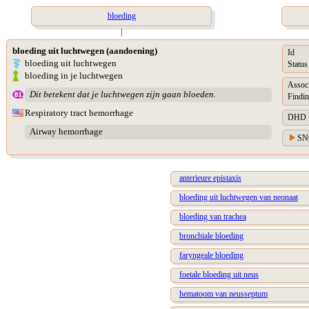
bloeding
|
bloeding uit luchtwegen (aandoening)
Id
bloeding uit luchtwegen
Status
bloeding in je luchtwegen
Assoc
Dit betekent dat je luchtwegen zijn gaan bloeden.
Findin
Respiratory tract hemorrhage
DHD Di
Airway hemorrhage
SN
anterieure epistaxis
bloeding uit luchtwegen van neonaat
bloeding van trachea
bronchiale bloeding
faryngeale bloeding
foetale bloeding uit neus
hematoom van neusseptum