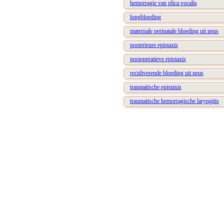
hemorragie van plica vocalis
longbloeding
maternale perinatale bloeding uit neus
posterieure epistaxis
postoperatieve epistaxis
recidiverende bloeding uit neus
traumatische epistaxis
traumatische hemorragische laryngitis