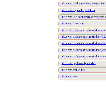
ulcus van huid van onderste extremiteit
ulcus van inguinale lymfeklier
ulcus van kuit door atherosclerose van a
ulcus van linker kuit
ulcus van onderste extremiteit door arte
ulcus van onderste extremiteit door diab
ulcus van onderste extremiteit door diab
ulcus van onderste extremiteit door po
ulcus van onderste extremiteit door vasc
ulcus van popliteale lymfeklier
ulcus van rechter kuit
ulcus van voet