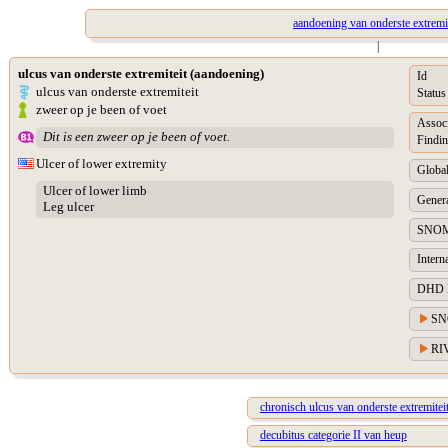
aandoening van onderste extremit
|
ulcus van onderste extremiteit (aandoening)
Id
ulcus van onderste extremiteit
Status
zweer op je been of voet
Assoc
Dit is een zweer op je been of voet.
Findin
Ulcer of lower extremity
Global
Ulcer of lower limb
Genera
Leg ulcer
SNOM
Intern
DHD Di
SN
RIV
chronisch ulcus van onderste extremitei
decubitus categorie II van heup