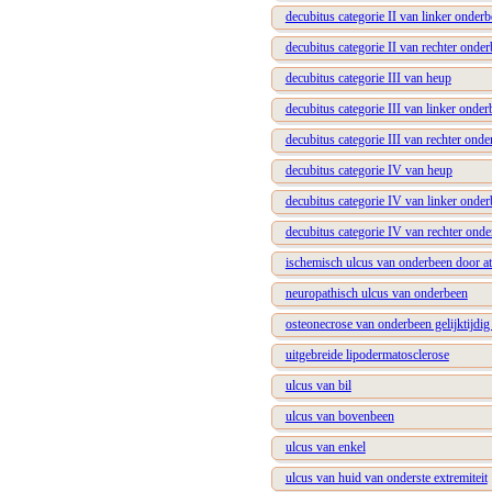
decubitus categorie II van linker onder
decubitus categorie II van rechter onde
decubitus categorie III van heup
decubitus categorie III van linker onder
decubitus categorie III van rechter ond
decubitus categorie IV van heup
decubitus categorie IV van linker onde
decubitus categorie IV van rechter ond
ischemisch ulcus van onderbeen door at
neuropathisch ulcus van onderbeen
osteonecrose van onderbeen gelijktijdi
uitgebreide lipodermatosclerose
ulcus van bil
ulcus van bovenbeen
ulcus van enkel
ulcus van huid van onderste extremiteit