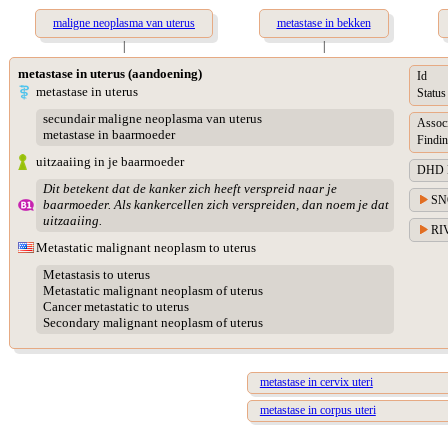
maligne neoplasma van uterus
metastase in bekken
|
|
metastase in uterus (aandoening)
Id
metastase in uterus
Status
secundair maligne neoplasma van uterus
Assoc
metastase in baarmoeder
Findin
uitzaaiing in je baarmoeder
DHD Di
Dit betekent dat de kanker zich heeft verspreid naar je
SN
baarmoeder. Als kankercellen zich verspreiden, dan noem je dat
uitzaaiing.
RIV
Metastatic malignant neoplasm to uterus
Metastasis to uterus
Metastatic malignant neoplasm of uterus
Cancer metastatic to uterus
Secondary malignant neoplasm of uterus
metastase in cervix uteri
metastase in corpus uteri