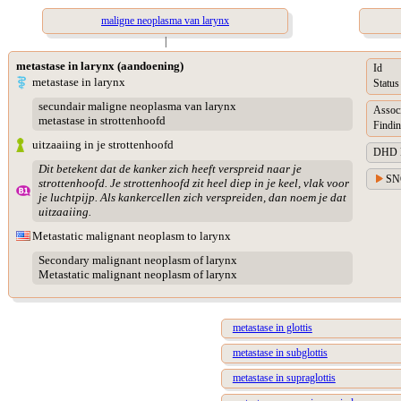
maligne neoplasma van larynx
|
metastase in larynx (aandoening)
Id
metastase in larynx
Status
secundair maligne neoplasma van larynx
Assoc
metastase in strottenhoofd
Findin
uitzaaiing in je strottenhoofd
DHD Di
Dit betekent dat de kanker zich heeft verspreid naar je
SN
strottenhoofd. Je strottenhoofd zit heel diep in je keel, vlak voor
je luchtpijp. Als kankercellen zich verspreiden, dan noem je dat
uitzaaiing.
Metastatic malignant neoplasm to larynx
Secondary malignant neoplasm of larynx
Metastatic malignant neoplasm of larynx
metastase in glottis
metastase in subglottis
metastase in supraglottis