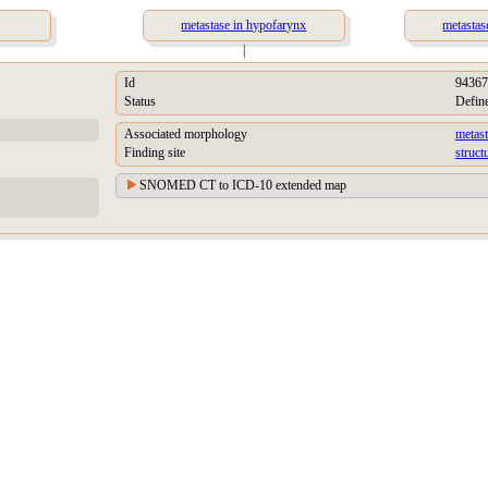
metastase in hypofarynx
metastase
|
Id
94367
Status
Defin
Associated morphology
metast
Finding site
struct
SNOMED CT to ICD-10 extended map