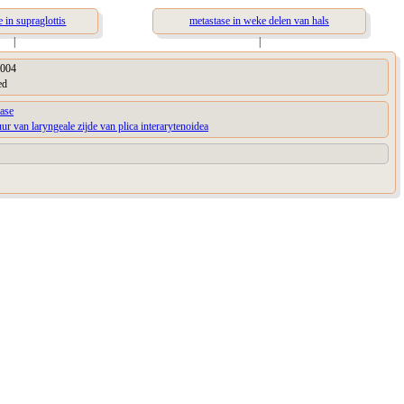
 in supraglottis
metastase in weke delen van hals
|
|
004
ed
ase
uur van laryngeale zijde van plica interarytenoidea