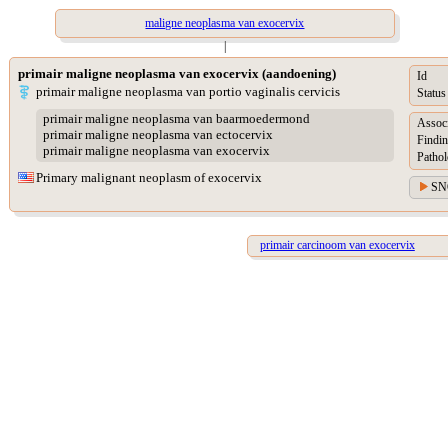
maligne neoplasma van exocervix
|
primair maligne neoplasma van exocervix (aandoening)
Id
primair maligne neoplasma van portio vaginalis cervicis
Status
primair maligne neoplasma van baarmoedermond
Assoc
primair maligne neoplasma van ectocervix
Findin
primair maligne neoplasma van exocervix
Pathol
Primary malignant neoplasm of exocervix
SN
primair carcinoom van exocervix