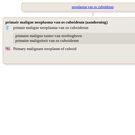
neoplasma van os cuboideum
|
primair maligne neoplasma van os cuboideum (aandoening)
primair maligne neoplasma van os cuboideum
primaire maligne tumor van teerlingbeen
primaire maligniteit van os cuboideum
Primary malignant neoplasm of cuboid