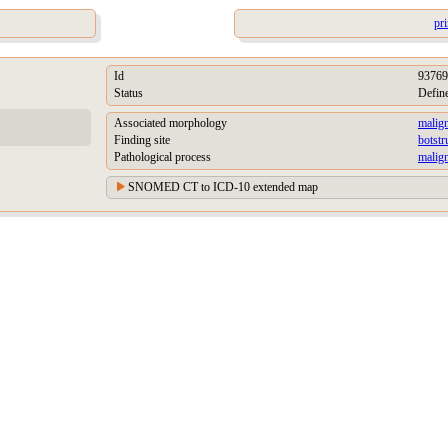
pr
Id
93769
Status
Defin
Associated morphology
malig
Finding site
botst
Pathological process
malign
SNOMED CT to ICD-10 extended map