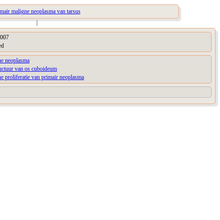
imair maligne neoplasma van tarsus
|
007
ed
ne neoplasma
ructuur van os cuboideum
e proliferatie van primair neoplasma