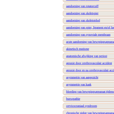
aandoening van rotatorcuff
aandoening van skeletspier
aandoening van skeletstelsel
aandoening van spier, ligament en/of fa
aandoening van synoviale membraan
acute aandoening van bewegingsappara
akinetisch mutisme
anatomische afwijking van periost
apraxie door cerebrovasculair accident
apraxie door en na cerebrovasculair acc
asymmetrie van aangezicht
asymmetrie van kaak
bloeding van bewegingsapparaat tijdens
bursopathie
cervicocraniaal syndroom
chronische ziekte van bewegingsappara