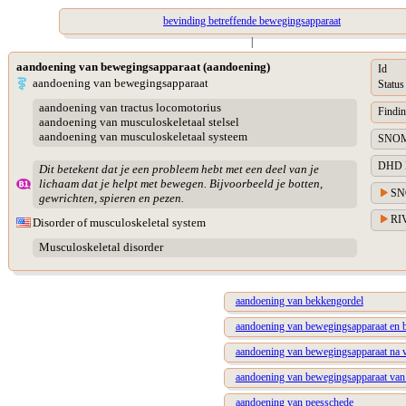
bevinding betreffende bewegingsapparaat
|
aandoening van bewegingsapparaat (aandoening)
Id
aandoening van bewegingsapparaat
Status
aandoening van tractus locomotorius
Findin
aandoening van musculoskeletaal stelsel
aandoening van musculoskeletaal systeem
SNOM
DHD Di
Dit betekent dat je een probleem hebt met een deel van je
lichaam dat je helpt met bewegen. Bijvoorbeeld je botten,
SN
gewrichten, spieren en pezen.
RIV
Disorder of musculoskeletal system
Musculoskeletal disorder
aandoening van bekkengordel
aandoening van bewegingsapparaat en 
aandoening van bewegingsapparaat na v
aandoening van bewegingsapparaat van
aandoening van peesschede