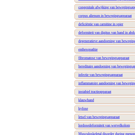
congenitale afwijking van bewegingsap
corpus alienum in bewegingsapparaat
deficiëntie van carnitine in spier
deformiteit van digitus van hand in abd
degeneratieve aandoening van bewegin
enthesopathie
fibromatose van bewegingsapparaat
hereditaire aandoening van bewegingsa
infectie van bewegingsapparaat
inflammatoire aandoening van bewegin
instabiel tractieapparaat
klauwhand
kyfose
letsel van bewegingsapparaat
lordosedeformiteit van wervelkolom
Musculoskeletal disorder during meno