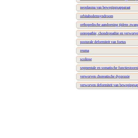
neoplasma van bewegingsapparaat
orbitabodemsyndroom
orthopedische aandoening tijdens zwan
osteopathie, chondropathie en verworve
posturale deformiteit van foetus
reuma
scoliose
segmentale en somatische functiestoorn
verworven choreatische dyspraxie
verworven deformiteit van bewegingsap