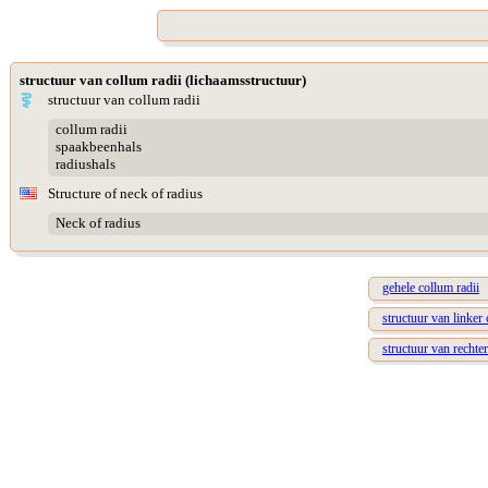
structuur van collum radii (lichaamsstructuur)
structuur van collum radii
collum radii
spaakbeenhals
radiushals
Structure of neck of radius
Neck of radius
gehele collum radii
structuur van linker 
structuur van rechter