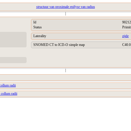
structuur van proximale epifyse van radius
|
Id
90212
Status
Primit
Laterality
zijde
SNOMED CT to ICD-O simple map
C40.0
|
collum radii
 collum radii