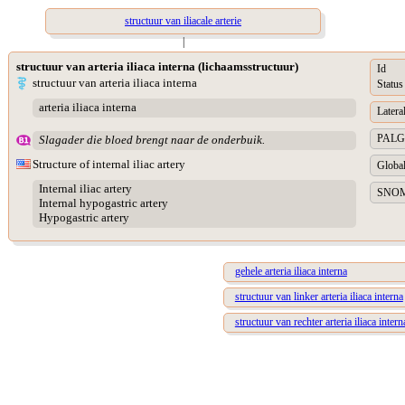
structuur van iliacale arterie
|
structuur van arteria iliaca interna (lichaamsstructuur)
Id
structuur van arteria iliaca interna
Status
arteria iliaca interna
Lateral
PALGA 
Slagader die bloed brengt naar de onderbuik.
Structure of internal iliac artery
Global
Internal iliac artery
SNOME
Internal hypogastric artery
Hypogastric artery
gehele arteria iliaca interna
structuur van linker arteria iliaca interna
structuur van rechter arteria iliaca intern