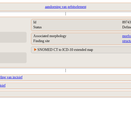
aandoening van gebitselement
|
Id
89743
Status
Defin
Associated morphology
morfo
Finding site
struct
SNOMED CT to ICD-10 extended map
|
ing van incisief
isief