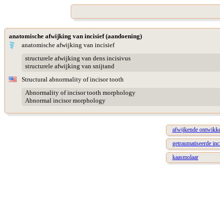
anatomische afwijking van incisief (aandoening)
anatomische afwijking van incisief
structurele afwijking van dens incisivus
structurele afwijking van snijtand
Structural abnormality of incisor tooth
Abnormality of incisor tooth morphology
Abnormal incisor morphology
afwijkende ontwikkel
getraumatiseerde inc
kaasmolaar