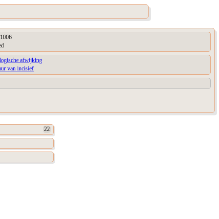
1006
ed
logische afwijking
uur van incisief
22