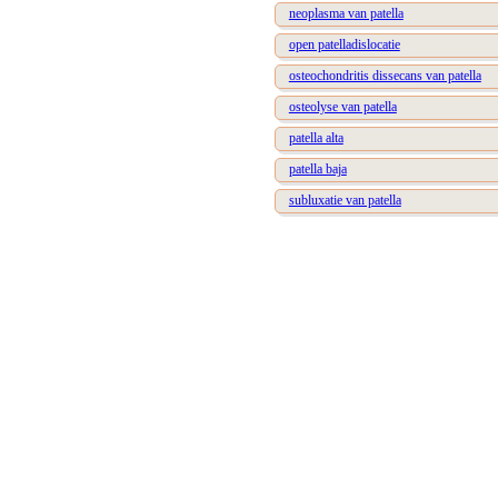
neoplasma van patella
open patelladislocatie
osteochondritis dissecans van patella
osteolyse van patella
patella alta
patella baja
subluxatie van patella