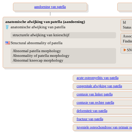
aandoening van patella
|
anatomische afwijking van patella (aandoening)
Id
anatomische afwijking van patella
Status
structurele afwijking van knieschijf
Assoc
Findin
Structural abnormality of patella
SN
Abnormal patella morphology
Abnormality of patella morphology
Abnormal kneecap morphology
acute osteomyelitis van patella
congenitale afwijking van patella
contusie van linker patella
contusie van rechter patella
deformiteit van patella
fractuur van patella
juveniele osteochondrose van primair pat