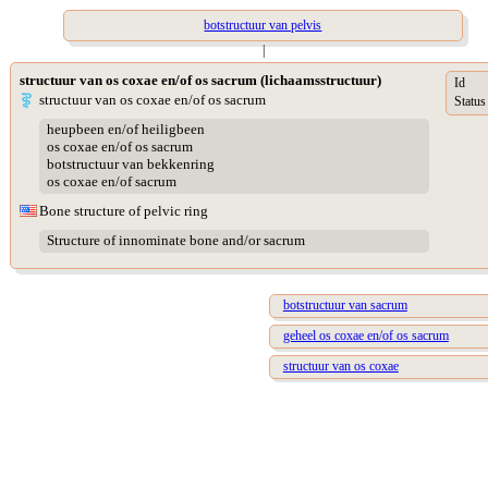
botstructuur van pelvis
|
structuur van os coxae en/of os sacrum (lichaamsstructuur)
Id
structuur van os coxae en/of os sacrum
Status
heupbeen en/of heiligbeen
os coxae en/of os sacrum
botstructuur van bekkenring
os coxae en/of sacrum
Bone structure of pelvic ring
Structure of innominate bone and/or sacrum
botstructuur van sacrum
geheel os coxae en/of os sacrum
structuur van os coxae