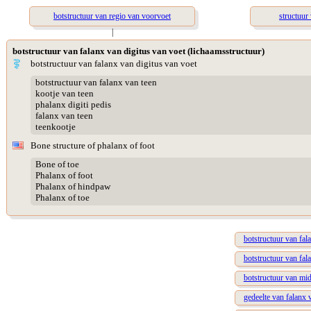
botstructuur van regio van voorvoet
structuur
|
botstructuur van falanx van digitus van voet (lichaamsstructuur)
botstructuur van falanx van digitus van voet
botstructuur van falanx van teen
kootje van teen
phalanx digiti pedis
falanx van teen
teenkootje
Bone structure of phalanx of foot
Bone of toe
Phalanx of foot
Phalanx of hindpaw
Phalanx of toe
botstructuur van fal
botstructuur van fal
botstructuur van mi
gedeelte van falanx 