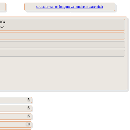
structuur van os longum van onderste extremiteit
|
004
ive
5
5
5
10