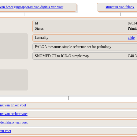
 van bewegingsapparaat van digitus van voet
structuur van falanx
|
|
Id
89534
Status
Primit
Laterality
zijde
PALGA thesaurus simple reference set for pathology
SNOMED CT to ICD-O simple map
C40.3
|
anx van linker voet
anx van rechter voet
ddenfalanx van voet
van voet