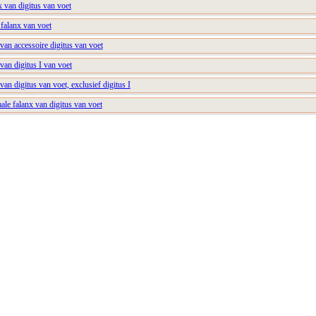
x van digitus van voet
 falanx van voet
 van accessoire digitus van voet
van digitus I van voet
van digitus van voet, exclusief digitus I
ale falanx van digitus van voet