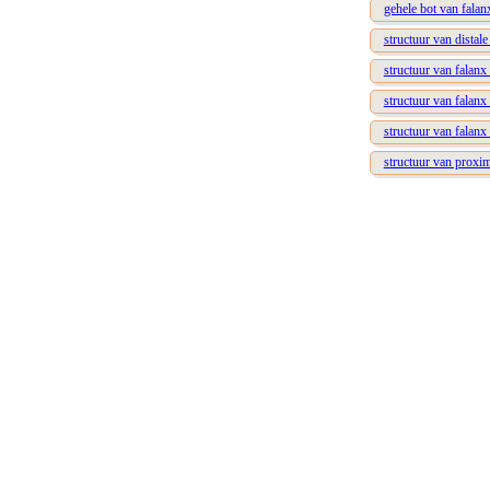
gehele bot van falan
structuur van distale
structuur van falanx
structuur van falanx 
structuur van falanx 
structuur van proxim