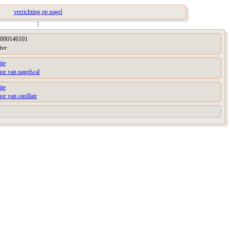
verrichting op nagel
|
000146101
ive
tie
uur van nagelwal
tie
uur van capillair