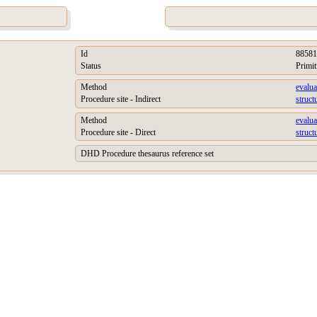
Id
88581
Status
Primit
Method
evalua
Procedure site - Indirect
struct
Method
evalua
Procedure site - Direct
struct
DHD Procedure thesaurus reference set