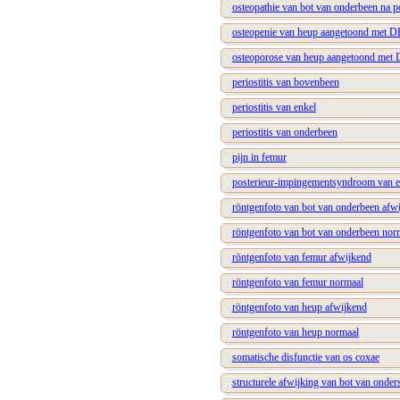
osteopathie van bot van onderbeen na po
osteopenie van heup aangetoond met 
osteoporose van heup aangetoond me
periostitis van bovenbeen
periostitis van enkel
periostitis van onderbeen
pijn in femur
posterieur-impingementsyndroom van e
röntgenfoto van bot van onderbeen afw
röntgenfoto van bot van onderbeen nor
röntgenfoto van femur afwijkend
röntgenfoto van femur normaal
röntgenfoto van heup afwijkend
röntgenfoto van heup normaal
somatische disfunctie van os coxae
structurele afwijking van bot van onders