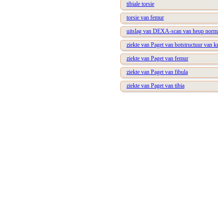
tibiale torsie
torsie van femur
uitslag van DEXA-scan van heup norm
ziekte van Paget van botstructuur van k
ziekte van Paget van femur
ziekte van Paget van fibula
ziekte van Paget van tibia