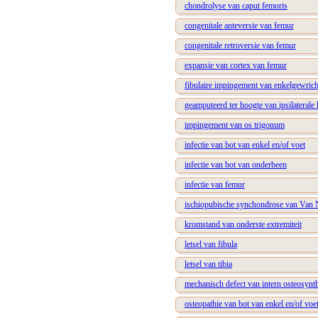
chondrolyse van caput femoris
congenitale anteversie van femur
congenitale retroversie van femur
expansie van cortex van femur
fibulaire impingement van enkelgewrich
geamputeerd ter hoogte van ipsilaterale
impingement van os trigonum
infectie van bot van enkel en/of voet
infectie van bot van onderbeen
infectie van femur
ischiopubische synchondrose van Van 
kromstand van onderste extremiteit
letsel van fibula
letsel van tibia
mechanisch defect van intern osteosynt
osteopathie van bot van enkel en/of voet