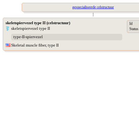
gespecialiseerde celstructuur
|
skeletspiervezel type II (celstructuur)
Id
skeletspiervezel type II
Status
type-II-spiervezel
Skeletal muscle fiber, type II