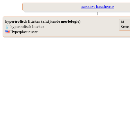
excessieve herstelreactie
|
hypertrofisch litteken (afwijkende morfologie)
Id
hypertrofisch litteken
Status
Hyperplastic scar