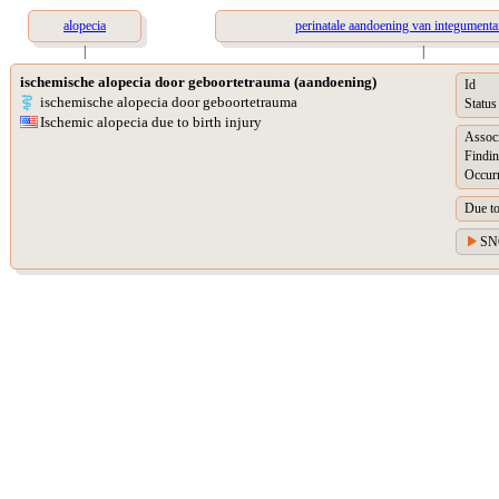
alopecia
perinatale aandoening van integumenta
|
|
ischemische alopecia door geboortetrauma (aandoening)
Id
ischemische alopecia door geboortetrauma
Status
Ischemic alopecia due to birth injury
Assoc
Findin
Occur
Due t
SN