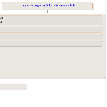
structuur van regio van linkerhelft van mandibula
|
2001
ed