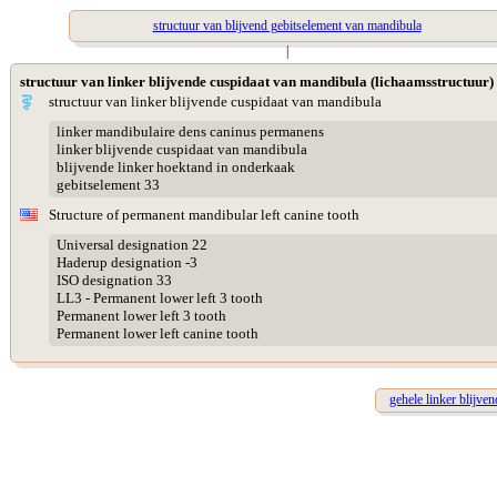
structuur van blijvend gebitselement van mandibula
|
structuur van linker blijvende cuspidaat van mandibula (lichaamsstructuur)
structuur van linker blijvende cuspidaat van mandibula
linker mandibulaire dens caninus permanens
linker blijvende cuspidaat van mandibula
blijvende linker hoektand in onderkaak
gebitselement 33
Structure of permanent mandibular left canine tooth
Universal designation 22
Haderup designation -3
ISO designation 33
LL3 - Permanent lower left 3 tooth
Permanent lower left 3 tooth
Permanent lower left canine tooth
gehele linker blijve