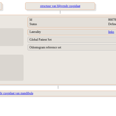
structuur van blijvende cuspidaat
|
Id
86078
Status
Defin
Laterality
links
Global Patient Set
Odontogram reference set
|
nde cuspidaat van mandibula