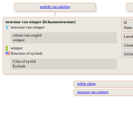
gedeelte van palpebra
|
structuur van wimper (lichaamsstructuur)
Id
structuur van wimper
Status
cilium van ooglid
Lateral
wimper
Global
wimper
Structure of eyelash
SNOME
Cilia of eyelid
Eyelash
gehele cilium
structuur van wimpers