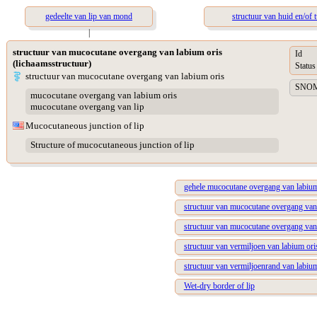
gedeelte van lip van mond
structuur van huid en/of
|
structuur van mucocutane overgang van labium oris
Id
(lichaamsstructuur)
Status
structuur van mucocutane overgang van labium oris
SNOME
mucocutane overgang van labium oris
mucocutane overgang van lip
Mucocutaneous junction of lip
Structure of mucocutaneous junction of lip
gehele mucocutane overgang van labium
structuur van mucocutane overgang van
structuur van mucocutane overgang van
structuur van vermiljoen van labium ori
structuur van vermiljoenrand van labium
Wet-dry border of lip