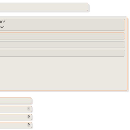
005
ive
4
9
9