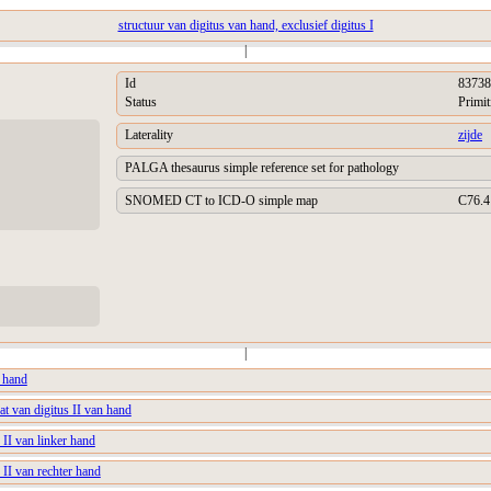
structuur van digitus van hand, exclusief digitus I
|
Id
83738
Status
Primit
Laterality
zijde
PALGA thesaurus simple reference set for pathology
SNOMED CT to ICD-O simple map
C76.4
|
n hand
at van digitus II van hand
 II van linker hand
 II van rechter hand