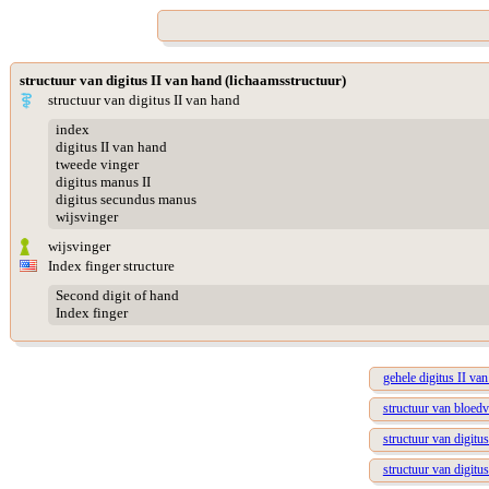
structuur van digitus II van hand (lichaamsstructuur)
structuur van digitus II van hand
index
digitus II van hand
tweede vinger
digitus manus II
digitus secundus manus
wijsvinger
wijsvinger
Index finger structure
Second digit of hand
Index finger
gehele digitus II va
structuur van bloedv
structuur van digitus
structuur van digitus