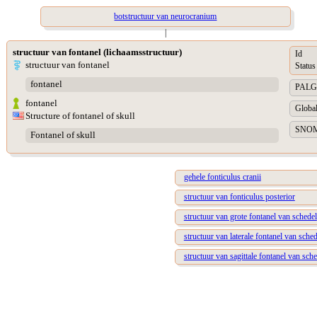
botstructuur van neurocranium
|
structuur van fontanel (lichaamsstructuur)
Id
structuur van fontanel
Status
fontanel
PALGA 
fontanel
Global
Structure of fontanel of skull
SNOME
Fontanel of skull
gehele fonticulus cranii
structuur van fonticulus posterior
structuur van grote fontanel van schedel
structuur van laterale fontanel van sched
structuur van sagittale fontanel van sch